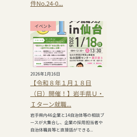
件No.24-0...
イベント
2026年1月16日
【令和８年１月１８日
（日）開催！】岩手県Ｕ・
Ｉターン就職...
岩手県内46企業と14自治体等の相談ブ
ースが大集合し、企業の採用担当者や
自治体職員等と直接話ができる...