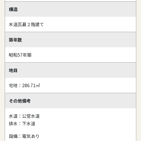
構造
木造瓦葺２階建て
築年数
昭和57年築
地目
宅地：286.71㎡
その他備考
水道：公営水道
排水：下水道
設備：電気あり