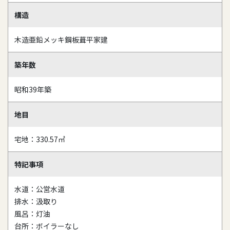
構造
木造亜鉛メッキ鋼板葺平家建
築年数
昭和39年築
地目
宅地：330.57㎡
特記事項
水道：公営水道
排水：汲取り
風呂：灯油
台所：ボイラーなし